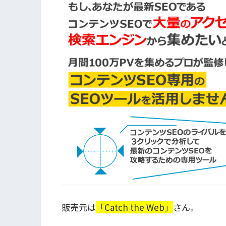
販売元は
「Catch the Web」
さん。